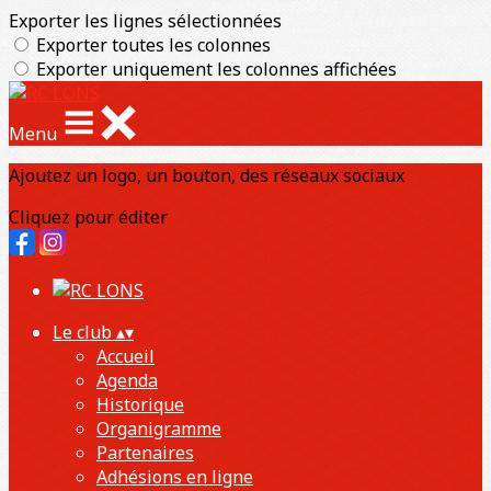
Exporter les lignes sélectionnées
Exporter toutes les colonnes
Exporter uniquement les colonnes affichées
Menu
Ajoutez un logo, un bouton, des réseaux sociaux
Cliquez pour éditer
Le club
▴
▾
Accueil
Agenda
Historique
Organigramme
Partenaires
Adhésions en ligne