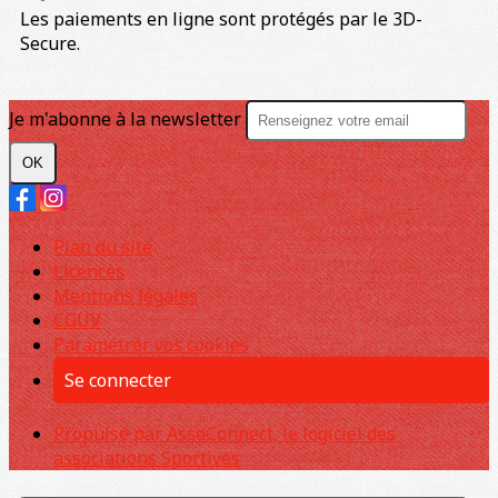
Les paiements en ligne sont protégés par le 3D-
Secure.
Je m'abonne à la newsletter
OK
Plan du site
Licences
Mentions légales
CGUV
Paramétrer vos cookies
Se connecter
Propulsé par AssoConnect, le logiciel des
associations Sportives