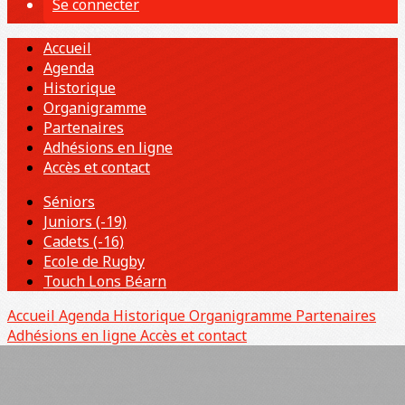
Se connecter
Accueil
Agenda
Historique
Organigramme
Partenaires
Adhésions en ligne
Accès et contact
Séniors
Juniors (-19)
Cadets (-16)
Ecole de Rugby
Touch Lons Béarn
Accueil
Agenda
Historique
Organigramme
Partenaires
Adhésions en ligne
Accès et contact