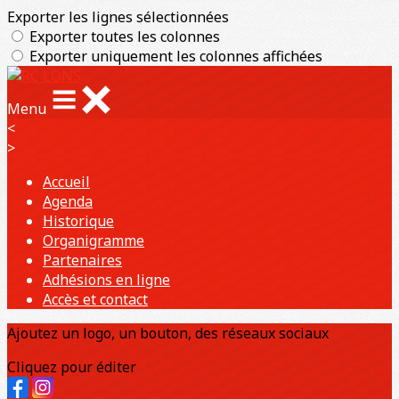
Exporter les lignes sélectionnées
Exporter toutes les colonnes
Exporter uniquement les colonnes affichées
Menu
<
>
Accueil
Agenda
Historique
Organigramme
Partenaires
Adhésions en ligne
Accès et contact
Ajoutez un logo, un bouton, des réseaux sociaux
Cliquez pour éditer